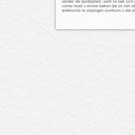
worden als borderplant, want ze laat zich
zomer moet u ervoor waken dat ze niet uitdr
anderszins te verjongen voorkomt u dat er 