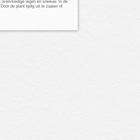
n overvloedige regen en sneeuw. In de
oor de plant tijdig uit te zaaien of