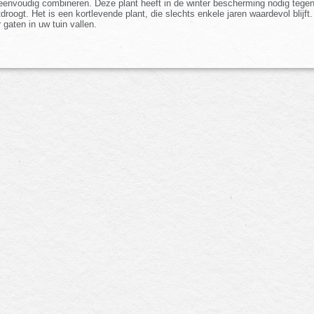
 eenvoudig combineren. Deze plant heeft in de winter bescherming nodig tege
oogt. Het is een kortlevende plant, die slechts enkele jaren waardevol blijft. D
gaten in uw tuin vallen.