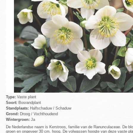
Type:
Vaste plant
Soort:
Bosrandplant
Standplaats:
Halfschaduw / Schaduw
Grond:
Droog / Vochthoudend
Wintergroen:
Ja
De Nederlandse naam is Kerstroos, familie van de Ranunculaceae. De bloemkl
groen en ongeveer 30 cm. hoog. De volwassen hoogte van deze vaste plant i