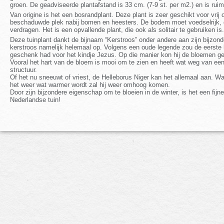
groen. De geadviseerde plantafstand is 33 cm. (7-9 st. per m2.) en is ruim 
Van origine is het een bosrandplant. Deze plant is zeer geschikt voor vri
beschaduwde plek nabij bomen en heesters. De bodem moet voedselrijk, d
verdragen. Het is een opvallende plant, die ook als solitair te gebruiken is.
Deze tuinplant dankt de bijnaam “Kerstroos” onder andere aan zijn bijzonde
kerstroos namelijk helemaal op. Volgens een oude legende zou de eerste k
geschenk had voor het kindje Jezus. Op die manier kon hij de bloemen g
Vooral het hart van de bloem is mooi om te zien en heeft wat weg van een
structuur.
Of het nu sneeuwt of vriest, de Helleborus Niger kan het allemaal aan. Wa
het weer wat warmer wordt zal hij weer omhoog komen.
Door zijn bijzondere eigenschap om te bloeien in de winter, is het een fijn
Nederlandse tuin!