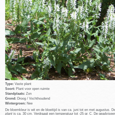
Type:
Vaste plant
Soort:
Plant voor open ruimte
Standplaats:
Zon
Grond:
Droog / Vochthoudend
Wintergroen:
Nee
De bloemkleur is wit en de bloeitijd is van ca. juni tot en met augustus
plant
is ca. 30 cm. Verdraagt een temperatuur tot -25 gr. C. De geadviseerd