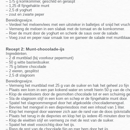
– 175 g komkommer, geschild en geraspt
– 1,25 dl fijngehakte munt
– 2,5 dl yoghurt
– zout en zwarte peper
Bereidingswijze.
– Verdeel het meloenvlees met een uitsteker in balletjes of snijd het vruch
– Vermeng de meloen in een slabak met de tomaat en de komkommer.
– Roer de munt door de yoghurt en schenk de saus over de salade.
– Voeg zout en peper naar smaak toe en garneer de salade met muntblaa
Recept 2: Munt-chocolade-ijs
Ingrediënten.
– 2 dl muntblad (bij voorkeur pepermunt)
– 50 g witte basterdsuiker.
– 75 g bittere chocolade
– 2 eieren, gesplitst
– 2,5 dl slagroom
Bereidingswijze.
– Vermeng het muntblad met 25 g van de suiker en hak het geheel zo fijn 
– Plaats een kom in een pan kokend water en smelt hierin 50 g van de c
– Klop de eierdooiers door de gesmolten chocolade tot er een schuimig ge
– Sla de slagroom stijf in een kom en schep er de fijngehakte munt door.
– Spatel het slagroommengsel door het afgekoelde chocolademengsel.
– Bevries het mengsel in een diepvriesdoos met een inhoud van 1 liter.
– Klop het mengsel door wanneer zich aan de rand van de doos ijskristal
– Plaats het terug in de diepvries en klop het ijs iedere 45 minuten door to
– Klop de eiwitten stijf en vermeng ze met de rest van de suiker.
– Spatel het eiwit voorzichtig door het ijs.
– Rasp de rest van de chocolade fijn en roer hem door het ijs.