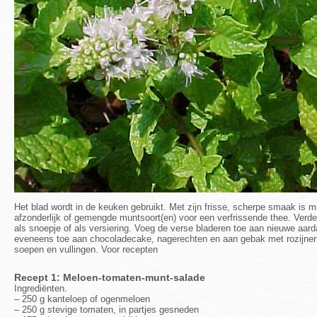
Het blad wordt in de keuken gebruikt. Met zijn frisse, scherpe smaak is m
afzonderlijk of gemengde muntsoort(en) voor een verfrissende thee. Verder
als snoepje of als versiering. Voeg de verse bladeren toe aan nieuwe aar
eveneens toe aan chocoladecake, nagerechten en aan gebak met rozijnen
soepen en vullingen. Voor recepten
Recept 1: Meloen-tomaten-munt-salade
Ingrediënten.
– 250 g kanteloep of ogenmeloen
– 250 g stevige tomaten, in partjes gesneden